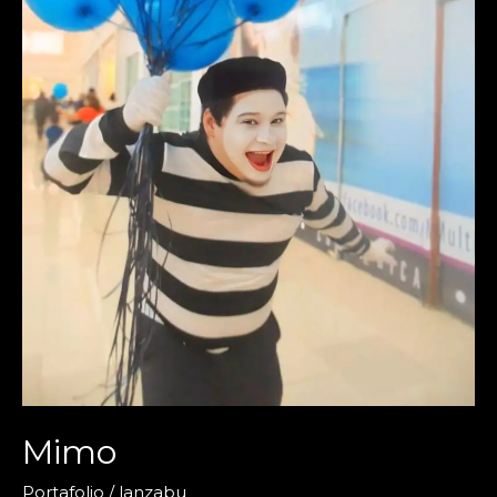
Mimo
Portafolio
/
lanzabu