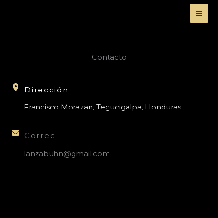
Ir
al
contenido
Contacto
Dirección
Francisco Morazan, Tegucigalpa, Honduras.
Correo
lanzabuhn@gmail.com